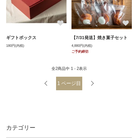
ギフトボックス
【7/31発送】焼き菓子セット
180円(内税)
4,880円(内税)
ご予約締切
全
2
商品中
1 - 2
表示
1
ページ目
カテゴリー